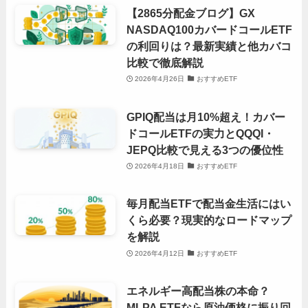
【2865分配金ブログ】GX
NASDAQ100カバードコールETF
の利回りは？最新実績と他カバコ
比較で徹底解説
2026年4月26日
おすすめETF
GPIQ配当は月10%超え！カバー
ドコールETFの実力とQQQI・
JEPQ比較で見える3つの優位性
2026年4月18日
おすすめETF
毎月配当ETFで配当金生活にはい
くら必要？現実的なロードマップ
を解説
2026年4月12日
おすすめETF
エネルギー高配当株の本命？
MLPA ETFなら原油価格に振り回