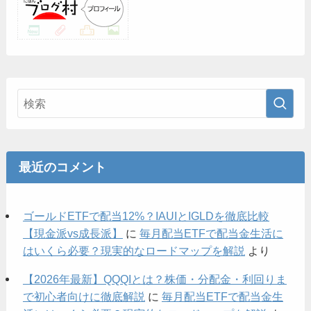
最近のコメント
ゴールドETFで配当12%？IAUIとIGLDを徹底比較
【現金派vs成長派】
に
毎月配当ETFで配当金生活に
はいくら必要？現実的なロードマップを解説
より
【2026年最新】QQQIとは？株価・分配金・利回りま
で初心者向けに徹底解説
に
毎月配当ETFで配当金生