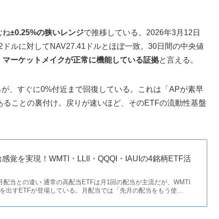
むね
±0.25%の狭いレンジ
で推移している。2026年3月12日
42ドルに対してNAV27.41ドルとほぼ一致。30日間の中央値
・マーケットメイクが正常に機能している証拠
と言える。
あるが、すぐに0%付近まで回復している。これは「APが素早
あることの裏付け。戻りが速いほど、そのETFの流動性基盤
を実現！WMTI・LLII・QQQI・IAUIの4銘柄ETF活
月配当との違い 通常の高配当ETFは月1回の配当が主流だが、WMTI
配当を出すETFが登場している。月配当では「先月の配当をもう使…