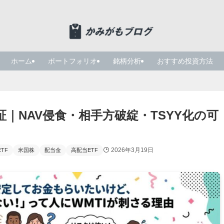
ホーム
ポートフォリオ
銘柄分析
おすすめ投資方法
証｜NAV侵食・相手方破綻・TSYY化の可
2026年3月19日
TF
米国株
配当金
高配当ETF