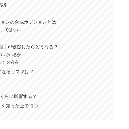
定取引
ションの合成ポジションとは
F」ではない
相手が破綻したらどうなる？
防いでいるか
ation）の存在
りになるリスクは？
れくらい影響する？
」を知った上で持つ