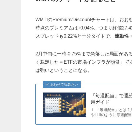
WMTIのPremium/Discountチャートは、おお
時点のプレミアムは+0.04%、つまり終値27.
スプレッドも0.22%と十分タイトで、
流動性
2月中旬に一時-0.75%まで急落した局面が
く裁定した＝ETFの市場インフラが頑健」で
は強いということになる。
あわせて読みたい
「毎週配当」で週給感覚
用ガイド
１.「毎週配当」とは？
やLLIIのように毎週