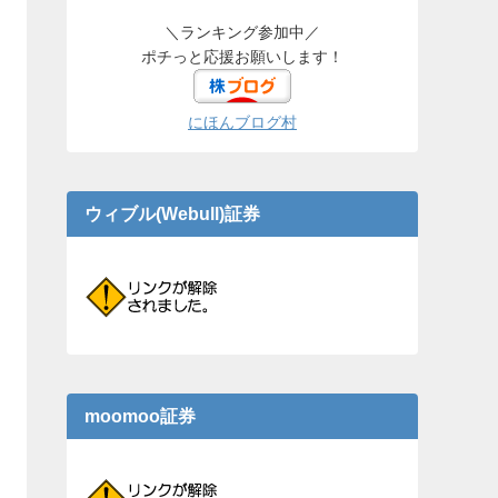
＼ランキング参加中／
ポチっと応援お願いします！
にほんブログ村
ウィブル(Webull)証券
moomoo証券