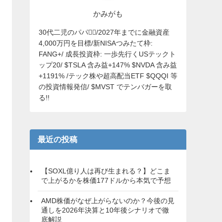
かみがも
30代二児のパパ🙋‍♂️/2027年までに金融資産
4,000万円を目標/新NISAつみたて枠:
FANG+/ 成長投資枠: 一歩先行くUSテックト
ップ20/ $TSLA 含み益+147% $NVDA 含み益
+1191% /テック株や超高配当ETF $QQQI 等
の投資情報発信/ $MVST でテンバガーを取
る!!
最近の投稿
【SOXL億り人は再び生まれる？】どこま
で上がるかを株価177ドルから本気で予想
AMD株価がなぜ上がらないのか？今後の見
通しを2026年決算と10年後シナリオで徹
底解説