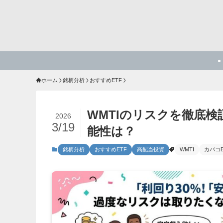
ホーム
銘柄分析
おすすめETF
WMTIのリスクを徹底検
2026
3/19
能性は？
銘柄分析
おすすめETF
高配当投資
WMTI
カバコE