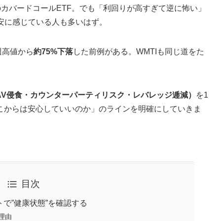
のカバードコールETF。でも「利回りが高すぎて逆に怖い」
安に感じている人も多いはず。
週高値から
約75%下落
した前例がある。WMTIも同じ道をた
AV侵食・カウンターパーティリスク・レバレッジ逓減）
を1
こからは安心していいのか」のラインを明確にしていきま
目次
チャートで”健康状態”を確認する
理由