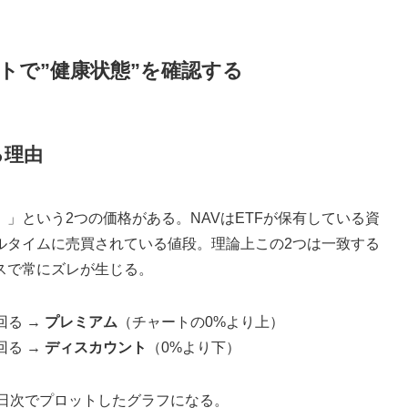
tチャートで”健康状態”を確認する
る理由
）」という2つの価格がある。NAVはETFが保有している資
ルタイムに売買されている値段。理論上この2つは一致する
スで常にズレが生じる。
回る →
プレミアム
（チャートの0%より上）
回る →
ディスカウント
（0%より下）
乖離率を日次でプロットしたグラフになる。