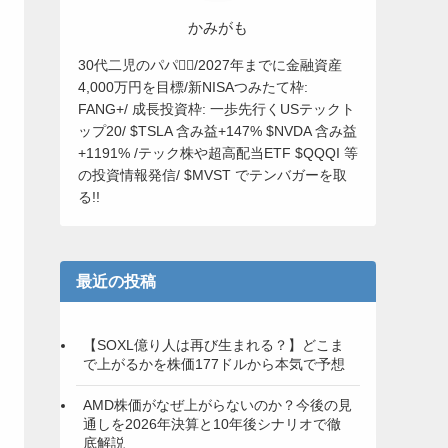
かみがも
30代二児のパパ🙋‍♂️/2027年までに金融資産
4,000万円を目標/新NISAつみたて枠:
FANG+/ 成長投資枠: 一歩先行くUSテックト
ップ20/ $TSLA 含み益+147% $NVDA 含み益
+1191% /テック株や超高配当ETF $QQQI 等
の投資情報発信/ $MVST でテンバガーを取
る!!
最近の投稿
【SOXL億り人は再び生まれる？】どこま
で上がるかを株価177ドルから本気で予想
AMD株価がなぜ上がらないのか？今後の見
通しを2026年決算と10年後シナリオで徹
底解説