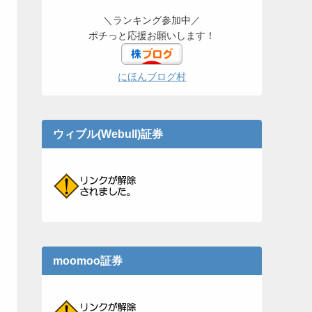
＼ランキング参加中／
ポチっと応援お願いします！
にほんブログ村
ウィブル(Webull)証券
moomoo証券