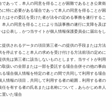
合であって，本人の同意を得ることが困難であるとき公衆衛
めに特に必要がある場合であって本人の同意を得ることが困
またはその委託を受けた者が法令の定める事務を遂行するこ
、本人の同意を得ることにより当該事務の遂行に支障を及ぼ
いは公表し，かつ当サイトが個人情報保護委員会に届出をし
に提供されるデータの項目第三者への提供の手段または方法
供を停止すること本人の求めを受け付ける方法前項の定めに
提供先は第三者に該当しないものとします。当サイトが利用
の取扱いの全部または一部を委託する場合合併その他の事由
れる場合個人情報を特定の者との間で共同して利用する場合
個人情報の項目，共同して利用する者の範囲，利用する者の
責任を有する者の氏名または名称について，あらかじめ本人
に置いた場合