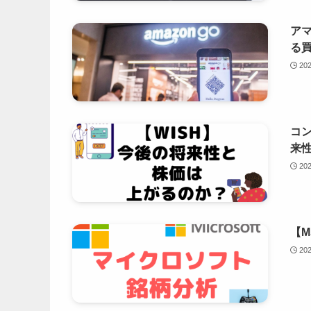
アマ
る
20
コン
来
20
【M
20