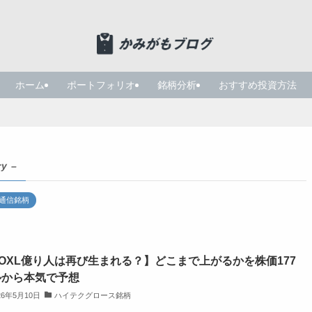
ホーム
ポートフォリオ
銘柄分析
おすすめ投資方法
ry –
通信銘柄
OXL億り人は再び生まれる？】どこまで上がるかを株価177
ルから本気で予想
26年5月10日
ハイテクグロース銘柄