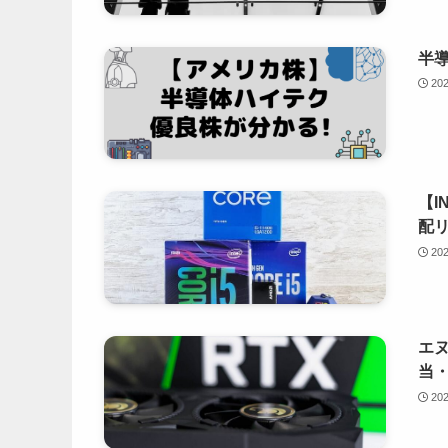
半導
20
【I
配
20
エヌ
当・
20