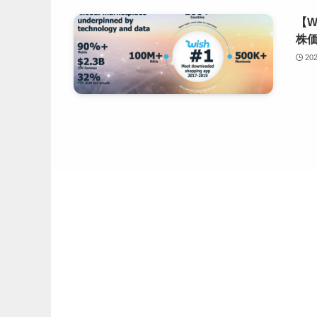
【
株価
20