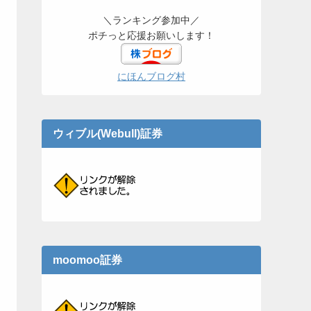
＼ランキング参加中／
ポチっと応援お願いします！
にほんブログ村
ウィブル(Webull)証券
moomoo証券