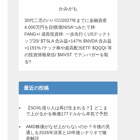
かみがも
30代二児のパパ🙋‍♂️/2027年までに金融資産
4,000万円を目標/新NISAつみたて枠:
FANG+/ 成長投資枠: 一歩先行くUSテックト
ップ20/ $TSLA 含み益+147% $NVDA 含み益
+1191% /テック株や超高配当ETF $QQQI 等
の投資情報発信/ $MVST でテンバガーを取
る!!
最近の投稿
【SOXL億り人は再び生まれる？】どこま
で上がるかを株価177ドルから本気で予想
AMD株価がなぜ上がらないのか？今後の見
通しを2026年決算と10年後シナリオで徹
底解説