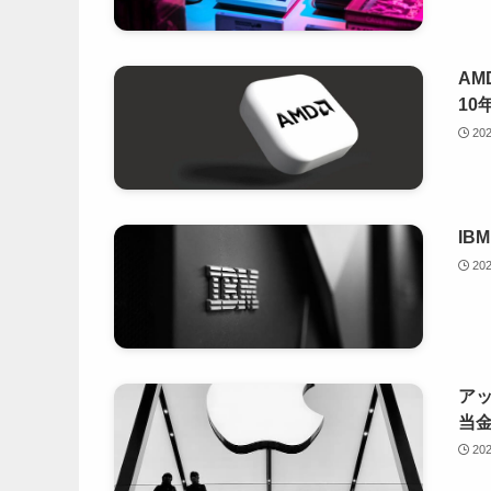
AM
10
20
IB
20
ア
当
20