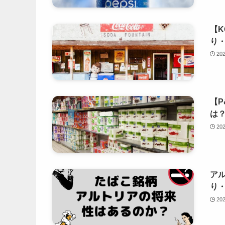
【
り
20
【P
は
20
ア
り
20