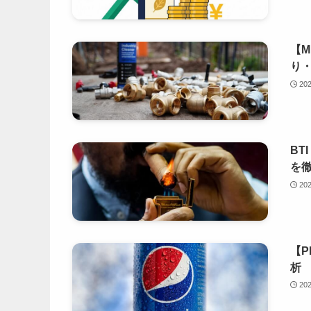
【M
り
20
BT
を
20
【P
析
20