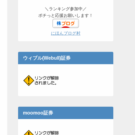
＼ランキング参加中／
ポチっと応援お願いします！
にほんブログ村
ウィブル(Webull)証券
moomoo証券