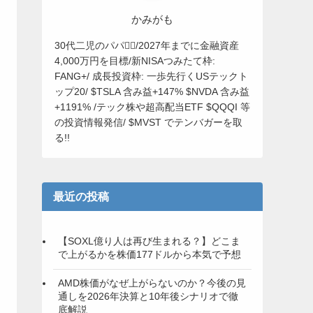
かみがも
30代二児のパパ🙋‍♂️/2027年までに金融資産
4,000万円を目標/新NISAつみたて枠:
FANG+/ 成長投資枠: 一歩先行くUSテックト
ップ20/ $TSLA 含み益+147% $NVDA 含み益
+1191% /テック株や超高配当ETF $QQQI 等
の投資情報発信/ $MVST でテンバガーを取
る!!
最近の投稿
【SOXL億り人は再び生まれる？】どこま
で上がるかを株価177ドルから本気で予想
AMD株価がなぜ上がらないのか？今後の見
通しを2026年決算と10年後シナリオで徹
底解説