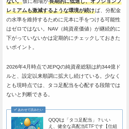
ない。
仮に相場が
長期的に低迷し、オプションプ
レミアムも激減するような環境が続け
ば、分配金
の水準を維持するために元本に手をつける可能性
はゼロではない。NAV（純資産価値）が継続的に
下がっていないかは定期的にチェックしておきた
いポイント。
2026年4月時点でJEPQの純資産総額は約344億ド
ルと、設定以来順調に拡大し続けている。少なく
とも現時点では、タコ足配当を心配する段階では
ないと判断できる。
あわせて読みたい
QQQIは「タコ足配当」？いい
え、健全な高配当ETFです【仕組