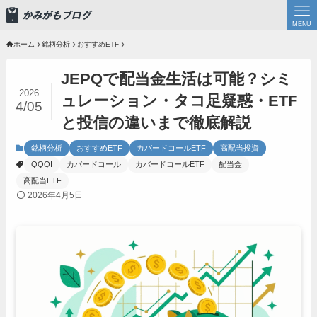
MENU
ホーム
銘柄分析
おすすめETF
JEPQで配当金生活は可能？シミ
2026
ュレーション・タコ足疑惑・ETF
4/05
と投信の違いまで徹底解説
銘柄分析
おすすめETF
カバードコールETF
高配当投資
QQQI
カバードコール
カバードコールETF
配当金
高配当ETF
2026年4月5日