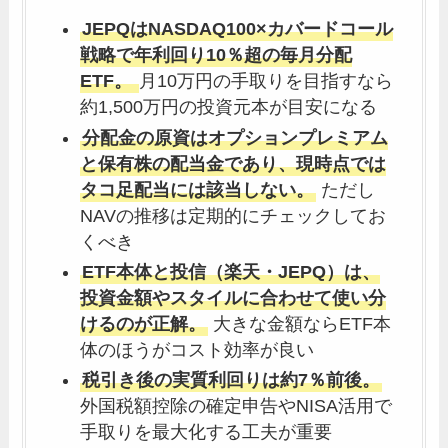
JEPQはNASDAQ100×カバードコール
戦略で年利回り10％超の毎月分配
ETF。
月10万円の手取りを目指すなら
約1,500万円の投資元本が目安になる
分配金の原資はオプションプレミアム
と保有株の配当金であり、現時点では
タコ足配当には該当しない。
ただし
NAVの推移は定期的にチェックしてお
くべき
ETF本体と投信（楽天・JEPQ）は、
投資金額やスタイルに合わせて使い分
けるのが正解。
大きな金額ならETF本
体のほうがコスト効率が良い
税引き後の実質利回りは約7％前後。
外国税額控除の確定申告やNISA活用で
手取りを最大化する工夫が重要