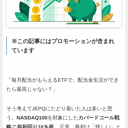
※この記事にはプロモーションが含まれ
ています
「毎月配当がもらえるETFで、配当金生活ができ
たら最高じゃない？」
そう考えてJEPQにたどり着いた人は多いと思
う。
NASDAQ100
を対象にした
カバードコール戦
略
で
年利回り10％超
。正直、最初は「怪しい」と