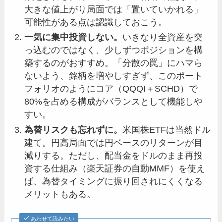
大きな値上がり局面では「置いていかれる」
可能性がある点は認識しておこう。
一気に集中投資しない。
いきなり全資産を突
っ込むのではなく、少しずつポジションを構
築するのがおすすめ。「分散の罠」にハマら
ないよう、銘柄を増やしすぎず、このポート
フォリオのようにコア（QQQI＋SCHD）で
80%を占める構成がバランスとして機能しや
すい。
為替リスクも忘れずに。
米国株ETFは当然ドル
建て。円高局面では円ベースのリターンが目
減りする。ただし、配当金をドルのまま再投
資する仕組み（楽天証券の自動MMF）を使え
ば、為替タイミングに振り回されにくくなる
メリットもある。
あわせて読みたい