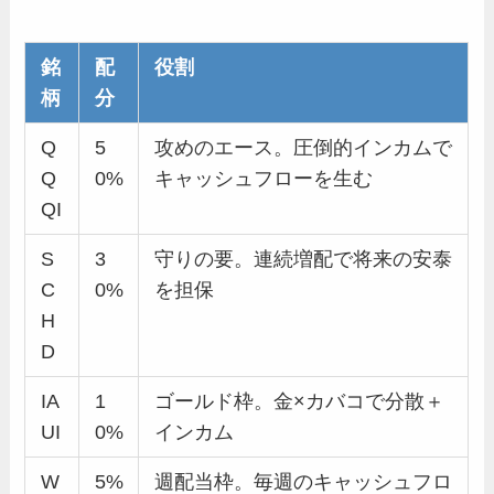
銘
配
役割
柄
分
Q
5
攻めのエース。圧倒的インカムで
Q
0%
キャッシュフローを生む
QI
S
3
守りの要。連続増配で将来の安泰
C
0%
を担保
H
D
IA
1
ゴールド枠。金×カバコで分散＋
UI
0%
インカム
W
5%
週配当枠。毎週のキャッシュフロ