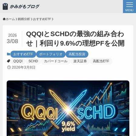
MENU
ホーム
銘柄分析
おすすめETF
QQQIとSCHDの最強の組み合わ
2026
3/08
せ｜利回り9.6%の理想PFを公開
おすすめETF
ポートフォリオ
高配当投資
QQQI
SCHD
カバードコール
楽天証券
高配当ETF
2026年3月8日