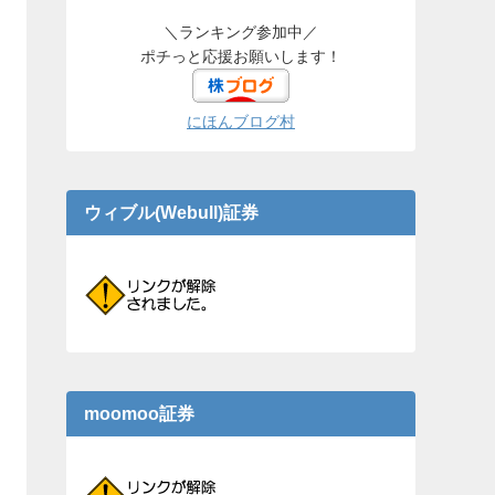
＼ランキング参加中／
ポチっと応援お願いします！
にほんブログ村
ウィブル(Webull)証券
moomoo証券