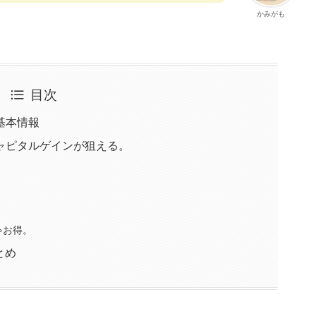
かみがも
目次
基本情報
ャピタルゲインが狙える。
ゃお得。
とめ