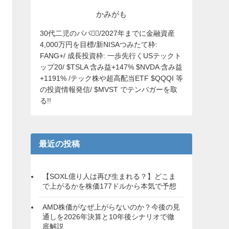
かみがも
30代二児のパパ🙋‍♂️/2027年までに金融資産
4,000万円を目標/新NISAつみたて枠:
FANG+/ 成長投資枠: 一歩先行くUSテックト
ップ20/ $TSLA 含み益+147% $NVDA 含み益
+1191% /テック株や超高配当ETF $QQQI 等
の投資情報発信/ $MVST でテンバガーを取
る!!
最近の投稿
【SOXL億り人は再び生まれる？】どこま
で上がるかを株価177ドルから本気で予想
AMD株価がなぜ上がらないのか？今後の見
通しを2026年決算と10年後シナリオで徹
底解説