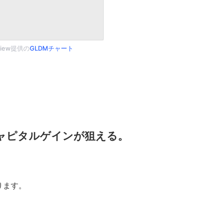
gView提供の
GLDMチャート
キャピタルゲインが狙える。
ります。