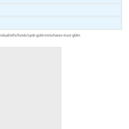
vidual/etfs/funds/spdr-gold-minishares-trust-gldm