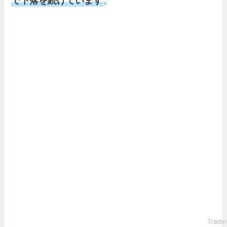
で下落を続けています
。
Trad