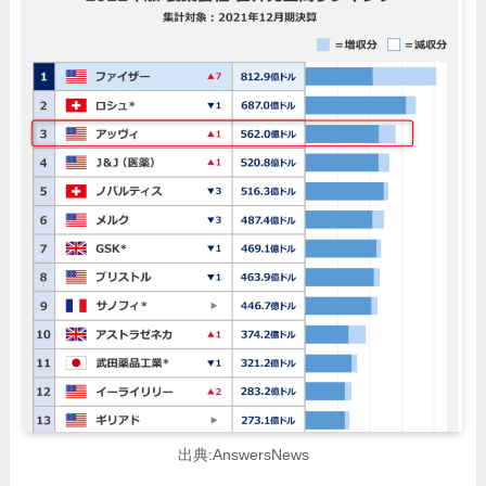
出典:AnswersNews