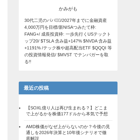
かみがも
30代二児のパパ🙋‍♂️/2027年までに金融資産
4,000万円を目標/新NISAつみたて枠:
FANG+/ 成長投資枠: 一歩先行くUSテックト
ップ20/ $TSLA 含み益+147% $NVDA 含み益
+1191% /テック株や超高配当ETF $QQQI 等
の投資情報発信/ $MVST でテンバガーを取
る!!
最近の投稿
【SOXL億り人は再び生まれる？】どこま
で上がるかを株価177ドルから本気で予想
AMD株価がなぜ上がらないのか？今後の見
通しを2026年決算と10年後シナリオで徹
底解説