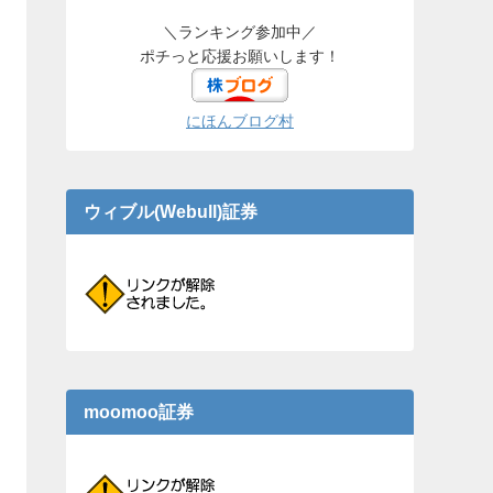
＼ランキング参加中／
ポチっと応援お願いします！
にほんブログ村
ウィブル(Webull)証券
moomoo証券