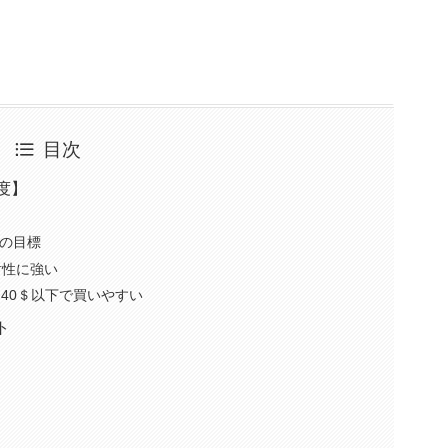
目次
度】
)の目標
耐性に強い
価40＄以下で買いやすい
ト