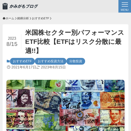
MENU
ホーム
銘柄分析
おすすめETF
米国株セクター別パフォーマンス
2023
ETF比較【ETFはリスク分散に最
8/15
適!!】
おすすめETF
おすすめ投資方法
分散投資
2021年6月17日
2023年8月15日