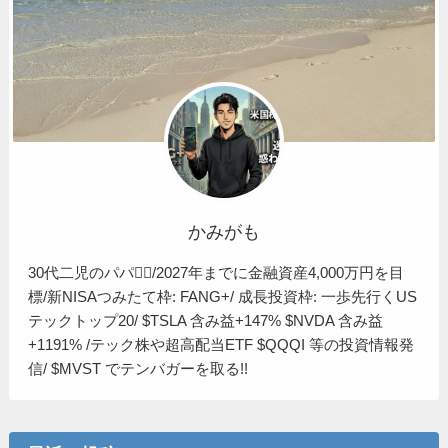
かみがも
30代二児のパパ🙋‍♂️/2027年までに金融資産4,000万円を目
標/新NISAつみたて枠: FANG+/ 成長投資枠: 一歩先行くUS
テックトップ20/ $TSLA 含み益+147% $NVDA 含み益
+1191% /テック株や超高配当ETF $QQQI 等の投資情報発
信/ $MVST でテンバガーを取る!!