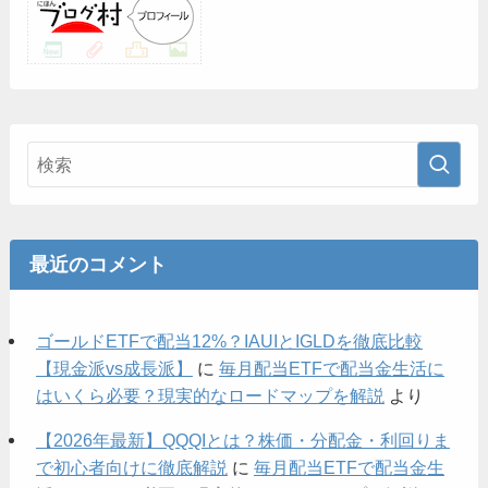
最近のコメント
ゴールドETFで配当12%？IAUIとIGLDを徹底比較
【現金派vs成長派】
に
毎月配当ETFで配当金生活に
はいくら必要？現実的なロードマップを解説
より
【2026年最新】QQQIとは？株価・分配金・利回りま
で初心者向けに徹底解説
に
毎月配当ETFで配当金生