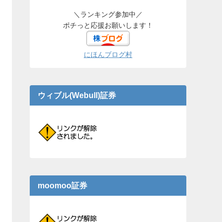
＼ランキング参加中／
ポチっと応援お願いします！
にほんブログ村
ウィブル(Webull)証券
moomoo証券