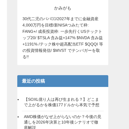
かみがも
30代二児のパパ🙋‍♂️/2027年までに金融資産
4,000万円を目標/新NISAつみたて枠:
FANG+/ 成長投資枠: 一歩先行くUSテックト
ップ20/ $TSLA 含み益+147% $NVDA 含み益
+1191% /テック株や超高配当ETF $QQQI 等
の投資情報発信/ $MVST でテンバガーを取
る!!
最近の投稿
【SOXL億り人は再び生まれる？】どこま
で上がるかを株価177ドルから本気で予想
AMD株価がなぜ上がらないのか？今後の見
通しを2026年決算と10年後シナリオで徹
底解説