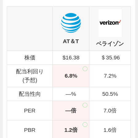
AT＆T
ベライゾン
株価
$16.38
＄35.96
配当利回り
6.8%
7.2%
(予想)
配当性向
—%
50.5%
PER
—
倍
7.0倍
PBR
1.2倍
1.6倍