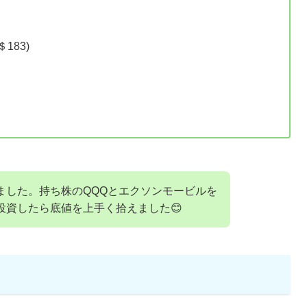
183)
ました。持ち株のQQQとエクソンモービルを
投資したら底値を上手く拾えました😊