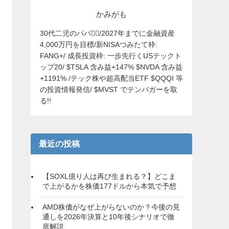
かみがも
30代二児のパパ🙋‍♂️/2027年までに金融資産
4,000万円を目標/新NISAつみたて枠:
FANG+/ 成長投資枠: 一歩先行くUSテックト
ップ20/ $TSLA 含み益+147% $NVDA 含み益
+1191% /テック株や超高配当ETF $QQQI 等
の投資情報発信/ $MVST でテンバガーを取
る!!
最近の投稿
【SOXL億り人は再び生まれる？】どこま
で上がるかを株価177ドルから本気で予想
AMD株価がなぜ上がらないのか？今後の見
通しを2026年決算と10年後シナリオで徹
底解説