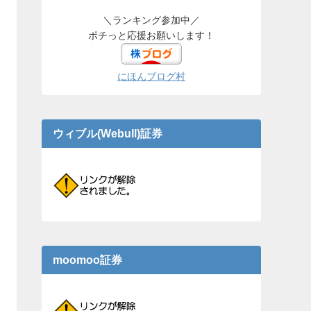
＼ランキング参加中／
ポチっと応援お願いします！
にほんブログ村
ウィブル(Webull)証券
moomoo証券