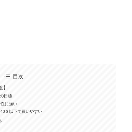
目次
度】
)の目標
耐性に強い
価40＄以下で買いやすい
ト