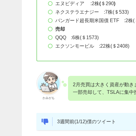
エヌビディア :2株
(
＄290
)
ネクステラエナジー :7株(＄533)
バンガード超長期米国債 ETF :2株(＄
売却
QQQ :6株(＄1573)
エクソンモービル :22株(＄2408)
2月売買は大きく資産が動き
一部売却して、TSLAに集中
かみがも
3週間前(1/12)僕のツイート