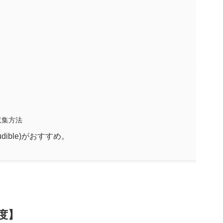
収集方法
ible)がおすすめ。
度】